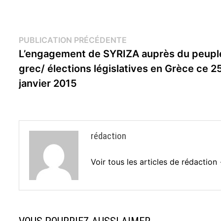
Navigation
Publication
PUBLICATION PRÉCÉDENTE
précédente :
L’engagement de SYRIZA auprès du peupl
de
grec/ élections législatives en Grèce ce 2
l’article
janvier 2015
rédaction
Voir tous les articles de rédaction