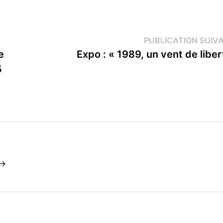
PUBLICATION SUIV
e
Expo : « 1989, un vent de liber
5
 →