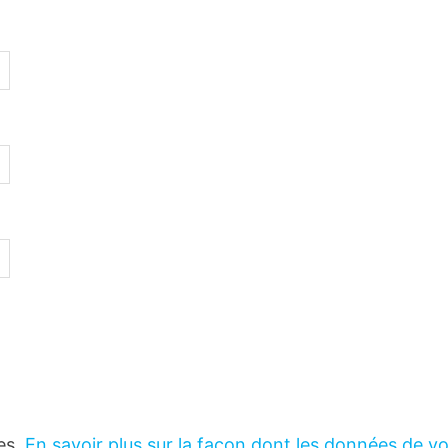
les.
En savoir plus sur la façon dont les données de v