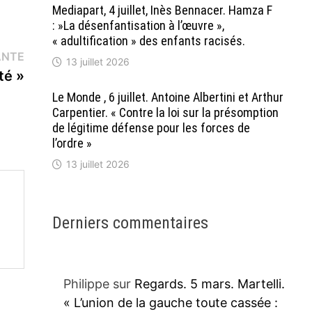
Mediapart, 4 juillet, Inès Bennacer. Hamza F
: »La désenfantisation à l’œuvre »,
« adultification » des enfants racisés.
Publication
ANTE
13 juillet 2026
suivante :
té »
Le Monde , 6 juillet. Antoine Albertini et Arthur
Carpentier. « Contre la loi sur la présomption
de légitime défense pour les forces de
l’ordre »
13 juillet 2026
Derniers commentaires
Philippe
sur
Regards. 5 mars. Martelli.
« L’union de la gauche toute cassée :