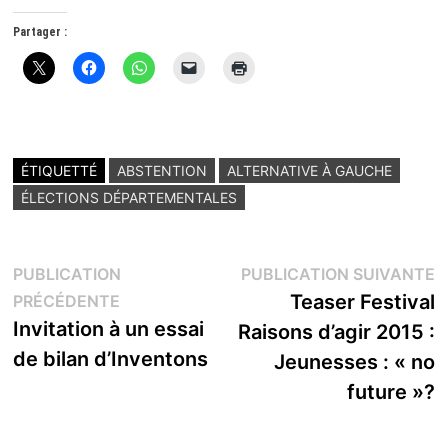
Partager :
ÉTIQUETTÉ
ABSTENTION
ALTERNATIVE À GAUCHE
ÉLECTIONS DÉPARTEMENTALES
Navigation
P
PUBLICATION
PUBLICATION SUIVANTE
Publication
s
Teaser Festival
PRÉCÉDENTE
de
précédente :
Invitation à un essai
Raisons d’agir 2015 :
l’article
de bilan d’Inventons
Jeunesses : « no
future »?