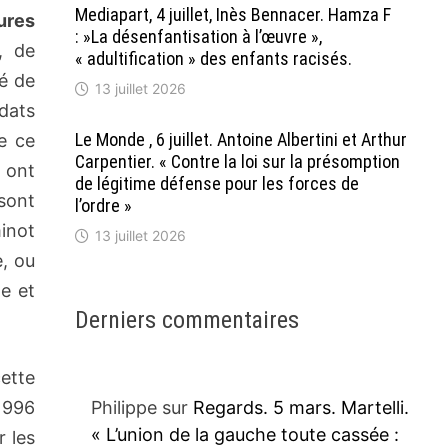
Mediapart, 4 juillet, Inès Bennacer. Hamza F
tures
: »La désenfantisation à l’œuvre »,
, de
« adultification » des enfants racisés.
té de
13 juillet 2026
ldats
Le Monde , 6 juillet. Antoine Albertini et Arthur
e ce
Carpentier. « Contre la loi sur la présomption
 ont
de légitime défense pour les forces de
 sont
l’ordre »
inot
13 juillet 2026
e, ou
e et
Derniers commentaires
ette
1996
Philippe
sur
Regards. 5 mars. Martelli.
« L’union de la gauche toute cassée :
r les