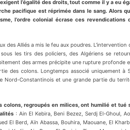
 exigent l’égalité des droits, tout comme il y a eu ég
rche pacifique est réprimée dans le sang. Alors qu
risme, l’ordre colonial écrase ces revendications 
x des Alliés a mis le feu aux poudres. L’intervention 
ous les tirs des policiers, des Algériens se retour
pitement des armes précipite une rupture profonde e
artie des colons. Longtemps associé uniquement à Sé
e Nord-Constantinois et une grande partie du territ
s colons, regroupés en milices, ont humilié et tué 
alités
: Ain El Kebira, Beni Bezez, Serdj El-Ghoul, A
ed El Berd, Aïn Abassa, Bouhira, Maouane, El Kharba