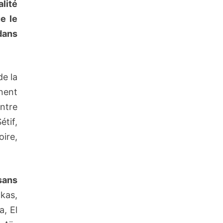
alité
e le
dans
de la
nent
ntre
tif,
oire,
sans
okas,
, El