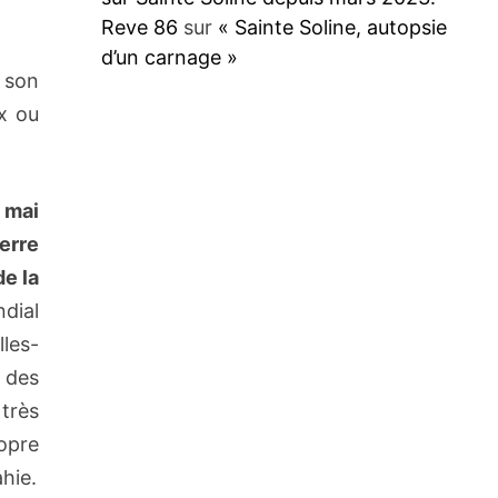
Reve 86
sur
« Sainte Soline, autopsie
d’un carnage »
t son
x ou
 mai
erre
e la
dial
lles-
 des
 très
opre
hie.