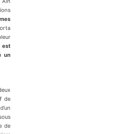
, Aïn
ions
imes
orta
leur
 est
é un
deux
f de
d’un
 sous
le de