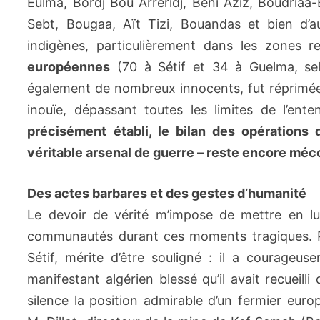
Eulma, Bordj Bou Arréridj, Beni Aziz, Boudriaa-
Sebt, Bougaa, Aït Tizi, Bouandas et bien d’a
indigènes, particulièrement dans les zones 
européennes
(70 à Sétif et 34 à Guelma, sel
également de nombreux innocents, fut réprimée
inouïe, dépassant toutes les limites de l’en
précisément établi, le bilan des opérations 
véritable arsenal de guerre – reste encore méc
Des actes barbares et des gestes d’humanité
Le devoir de vérité m’impose de mettre en l
communautés durant ces moments tragiques. Par
Sétif, mérite d’être souligné : il a courage
manifestant algérien blessé qu’il avait recueil
silence la position admirable d’un fermier euro