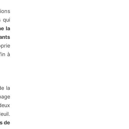
ions
s qui
e la
ants
oprie
fin à
de la
page
 deux
uil.
us de