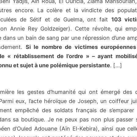
Beni Yadjis, Ain Roua, El Ouricia, Ziama Mansouriah
utres encore.
La colère et la vindicte des populat
reculées de Sétif et de Guelma, ont fait
103 vict
on Annie Rey Goldzeiger). Cette révolte, qui emp
 dans un bain de sang par une répression d’une amp
tendement.
Si le nombre de victimes européennes
de « rétablissement de l’ordre » – ayant mobilis
onnu et sujet à une polémique persistante
. […]
umière les gestes d’humanité qui ont émergé des 
mi eux, l’acte héroïque de Joseph, un coiffeur jui
usement empêché des soldats français de s’emparer 
li dans sa boutique. Je ne peux pas non plus passer
péen d’Ouled Adouane (Aïn El-Kebira), ainsi que cel