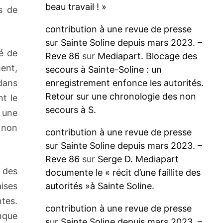
beau travail ! »
s de
contribution à une revue de presse
sur Sainte Soline depuis mars 2023. –
té de
Reve 86
sur
Mediapart. Blocage des
ment,
secours à Sainte-Soline : un
 dans
enregistrement enfonce les autorités.
Retour sur une chronologie des non
nt le
secours à S.
 une
s non
contribution à une revue de presse
sur Sainte Soline depuis mars 2023. –
Reve 86
sur
Serge D. Mediapart
 des
documente le « récit d’une faillite des
ises
autorités »à Sainte Soline.
ntes.
contribution à une revue de presse
nque
sur Sainte Soline depuis mars 2023. –