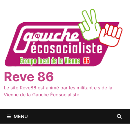
Passer
au
contenu
Reve 86
Le site Reve86 est animé par les militant·e·s de la
Vienne de la Gauche Écosocialiste
MENU