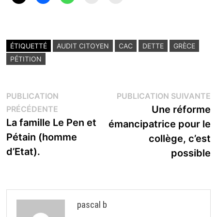
ÉTIQUETTÉ
AUDIT CITOYEN
CAC
DETTE
GRÈCE
PÉTITION
Navigation
P
PUBLICATION
PUBLICATION SUIVANTE
Publication
s
Une réforme
PRÉCÉDENTE
de
précédente :
La famille Le Pen et
émancipatrice pour le
l’article
Pétain (homme
collège, c’est
d’Etat).
possible
pascal b