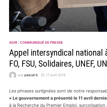
AGIR
/
COMMUNIQUÉ DE PRESSE
Appel intersyndical national à
FO, FSU, Solidaires, UNEF, U
par
pascal b
17 avril 2016
Les phrases surlignées sont de notre responsabi
« Le gouvernement a présenté le 11 avril derni
à la Recherche du Premier Emploi, surcotisation