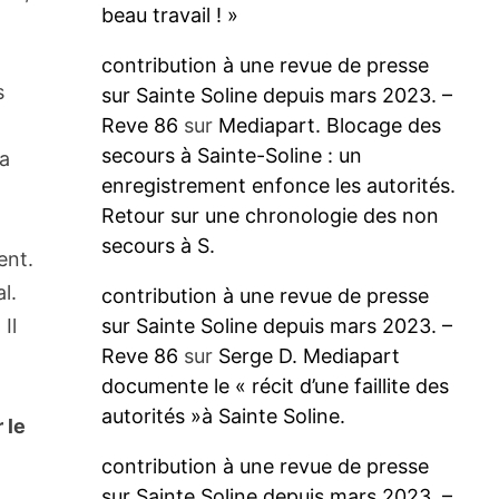
beau travail ! »
contribution à une revue de presse
s
sur Sainte Soline depuis mars 2023. –
Reve 86
sur
Mediapart. Blocage des
secours à Sainte-Soline : un
la
enregistrement enfonce les autorités.
Retour sur une chronologie des non
secours à S.
ent.
l.
contribution à une revue de presse
sur Sainte Soline depuis mars 2023. –
Il
Reve 86
sur
Serge D. Mediapart
documente le « récit d’une faillite des
autorités »à Sainte Soline.
 le
contribution à une revue de presse
sur Sainte Soline depuis mars 2023. –