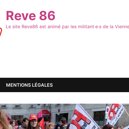
Reve 86
Le site Reve86 est animé par les militant·e·s de la Vien
MENTIONS LÉGALES