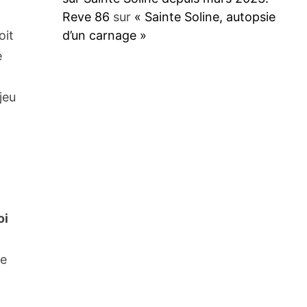
Reve 86
sur
« Sainte Soline, autopsie
d’un carnage »
oit
e
jeu
oi
le