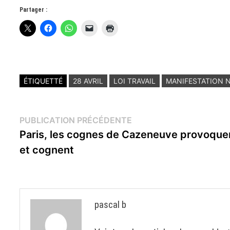
Partager :
ÉTIQUETTÉ
28 AVRIL
LOI TRAVAIL
MANIFESTATION 
Navigation
Publication
PUBLICATION PRÉCÉDENTE
précédente :
Paris, les cognes de Cazeneuve provoque
de
et cognent
l’article
pascal b