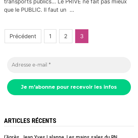
transports publics… Le PRIVÉ ne fait pas mieux
que le PUBLIC. Il faut un …
Pagination
Précédent
1
2
3
des
publications
ARTICLES RÉCENTS
L’Après. Jean Yves Lalanne. Les mains sales du RN.