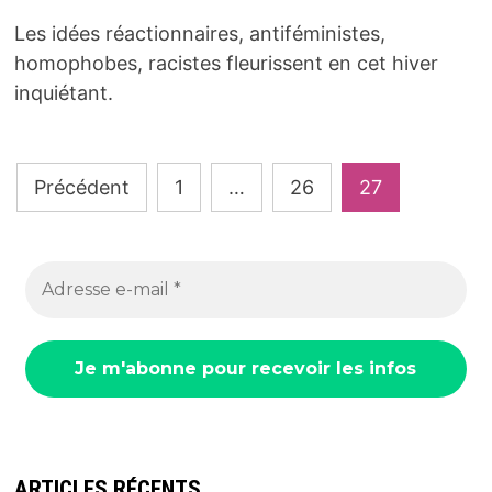
Les idées réactionnaires, antiféministes,
homophobes, racistes fleurissent en cet hiver
inquiétant.
Pagination
Précédent
1
…
26
27
des
publications
ARTICLES RÉCENTS