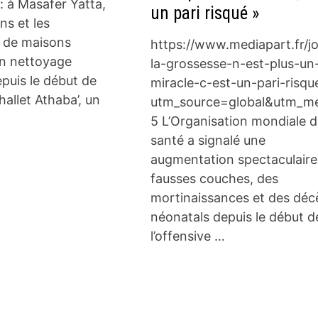
 : à Masafer Yatta,
un pari risqué »
ns et les
s de maisons
https://www.mediapart.fr/j
un nettoyage
la-grossesse-n-est-plus-un
puis le début de
miracle-c-est-un-pari-risqu
hallet Athaba’, un
utm_source=global&utm_m
5 L’Organisation mondiale d
santé a signalé une
augmentation spectaculaire
fausses couches, des
mortinaissances et des déc
néonatals depuis le début d
l’offensive …