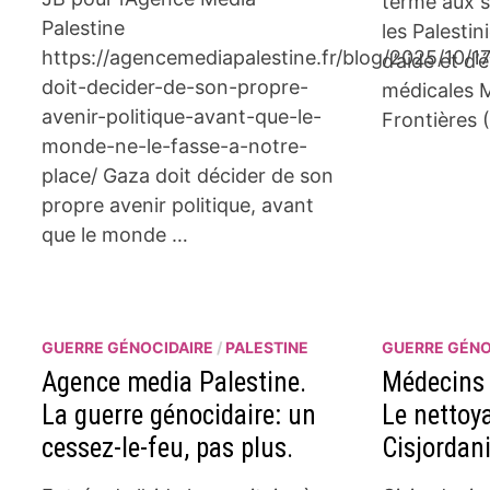
terme aux s
Palestine
les Palesti
https://agencemediapalestine.fr/blog/2025/10/1
d’aide et d
doit-decider-de-son-propre-
médicales 
avenir-politique-avant-que-le-
Frontières 
monde-ne-le-fasse-a-notre-
place/ Gaza doit décider de son
propre avenir politique, avant
que le monde …
GUERRE GÉNOCIDAIRE
/
PALESTINE
GUERRE GÉNO
Agence media Palestine.
Médecins 
La guerre génocidaire: un
Le nettoy
cessez-le-feu, pas plus.
Cisjordan