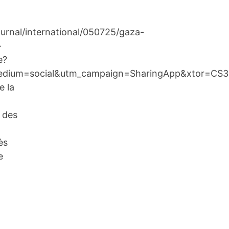
ournal/international/050725/gaza-
-
e?
edium=social&utm_campaign=SharingApp&xtor=CS3
e la
 des
ès
e