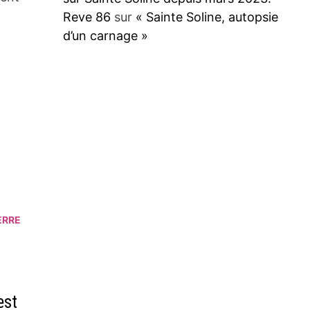
Reve 86
sur
« Sainte Soline, autopsie
d’un carnage »
ERRE
est