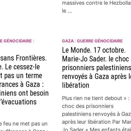
massives contre le Hezbolla
le …
E GÉNOCIDAIRE
/
GAZA
/
GUERRE GÉNOCIDAIRE
Le Monde. 17 octobre.
sans Frontières.
Marie-Jo Sader. le choc
. Le cessez-le
prisonniers palestinien
t pas un terme
renvoyés à Gaza après l
rances à Gaza :
libération
iniens ont besoin
Plus rien ne tient debout » : 
d’évacuations
choc des prisonniers
s
palestiniens renvoyés à Ga
après leur libération Par Mar
e feu ne met pas un
Jo Sader « Mes enfants éta