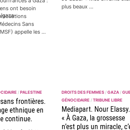
ouffrances à Gaza :
plus beaux …
niens ont besoin
7/gaza-
’évacuations
Médecins Sans
(MSF) appelle les …
CIDAIRE
/
PALESTINE
DROITS DES FEMMES
/
GAZA
/
GU
sans frontières.
GÉNOCIDAIRE
/
TRIBUNE LIBRE
Mediapart. Nour Elassy.
age ethnique en
« À Gaza, la grossesse
ie continue.
n’est plus un miracle, c’