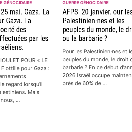
E GÉNOCIDAIRE
GUERRE GÉNOCIDAIRE
25 mai. Gaza. La
AFPS. 20 janvier. our le
our Gaza. La
Palestinien·nes et les
rocité des
peuples du monde, le dr
ffectuées par les
ou la barbarie ?
raéliens.
Pour les Palestinien·nes et l
peuples du monde, le droit o
IOULET POUR « LE
barbarie ? En ce début d’an
lottille pour Gaza :
2026 Israël occupe mainten
ernements
près de 60% de …
e regard lorsqu’il
alestiniens. Mais
 nous, …