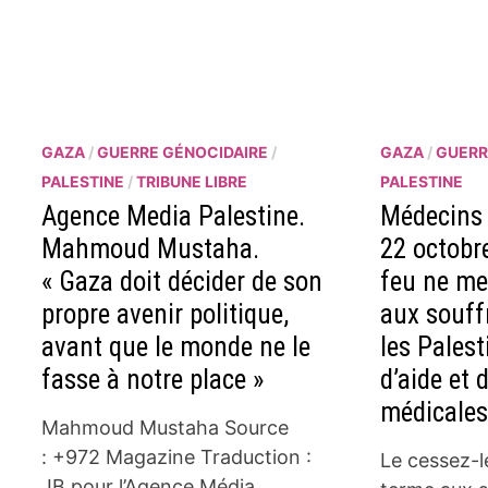
GAZA
/
GUERRE GÉNOCIDAIRE
/
GAZA
/
GUERR
PALESTINE
/
TRIBUNE LIBRE
PALESTINE
Agence Media Palestine.
Médecins 
Mahmoud Mustaha.
22 octobre
« Gaza doit décider de son
feu ne me
propre avenir politique,
aux souff
avant que le monde ne le
les Palest
fasse à notre place »
d’aide et 
médicale
Mahmoud Mustaha Source
: +972 Magazine Traduction :
Le cessez-l
JB pour l’Agence Média