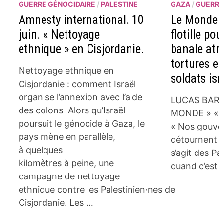
GUERRE GÉNOCIDAIRE
/
PALESTINE
GAZA
/
GUERR
Amnesty international. 10
Le Monde 
juin. « Nettoyage
flotille p
ethnique » en Cisjordanie.
banale at
tortures e
Nettoyage ethnique en
soldats is
Cisjordanie : comment Israël
organise l’annexion avec l’aide
LUCAS BAR
des colons Alors qu’Israël
MONDE » « F
poursuit le génocide à Gaza, le
« Nos gouv
pays mène en parallèle,
détournent l
à quelques
s’agit des P
kilomètres à peine, une
quand c’est
campagne de nettoyage
ethnique contre les Palestinien·nes de
Cisjordanie. Les …