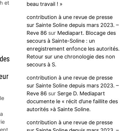
h et
beau travail ! »
contribution à une revue de presse
sur Sainte Soline depuis mars 2023. –
Reve 86
sur
Mediapart. Blocage des
secours à Sainte-Soline : un
enregistrement enfonce les autorités.
Retour sur une chronologie des non
 des
secours à S.
s
eur
contribution à une revue de presse
sur Sainte Soline depuis mars 2023. –
Reve 86
sur
Serge D. Mediapart
le
documente le « récit d’une faillite des
autorités »à Sainte Soline.
za
ie
contribution à une revue de presse
ient
sur Sainte Soline depuis mars 2023. –