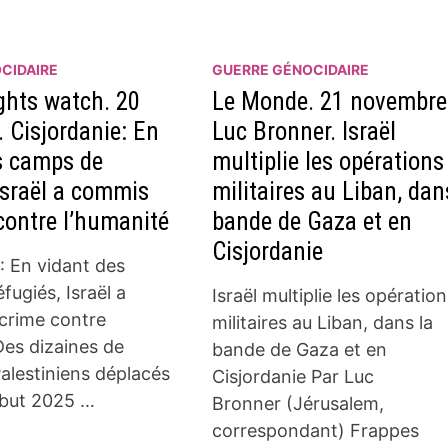
CIDAIRE
GUERRE GÉNOCIDAIRE
hts watch. 20
Le Monde. 21 novembre
 Cisjordanie: En
Luc Bronner. Israël
s camps de
multiplie les opérations
 Israël a commis
militaires au Liban, dan
contre l’humanité
bande de Gaza et en
Cisjordanie
 : En vidant des
fugiés, Israël a
Israël multiplie les opératio
crime contre
militaires au Liban, dans la
Des dizaines de
bande de Gaza et en
Palestiniens déplacés
Cisjordanie Par Luc
ébut 2025 …
Bronner (Jérusalem,
correspondant) Frappes