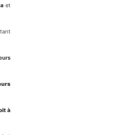
za
et
tant
eurs
eurs
oit à