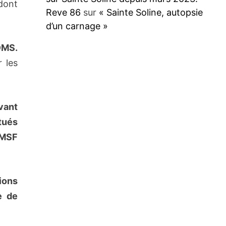
 dont
Reve 86
sur
« Sainte Soline, autopsie
d’un carnage »
OMS.
 les
vant
tués
e MSF
ions
e de