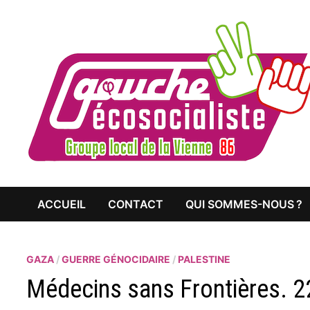
Passer
au
contenu
ACCUEIL
CONTACT
QUI SOMMES-NOUS ?
GAZA
/
GUERRE GÉNOCIDAIRE
/
PALESTINE
Médecins sans Frontières. 22