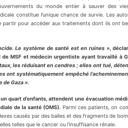
ouvernements du monde entier à sauver des vie
icale constitue l’unique chance de survie. Les auto
e partir pour accéder aux traitements dont ils ont b
ocide. Le système de santé est en ruines
»
, décla
l de MSF et médecin urgentiste ayant travaillé à G
aux, les réduisant en cendres ; elles ont tué, déte
elles ont systématiquement empêché l’acheminemen
de de Gaza
»
.
 un quart d’enfants, attendent une évacuation médi
diale de la santé (OMS).
Parmi ces patients, on co
exes causés par des balles et des fragments de bom
es telles que le cancer ou l’insuffisance rénale.