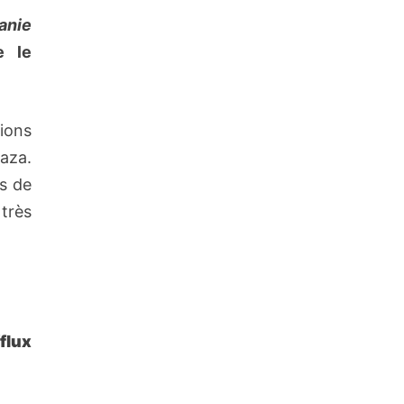
anie
e le
ions
Gaza.
rs de
très
flux