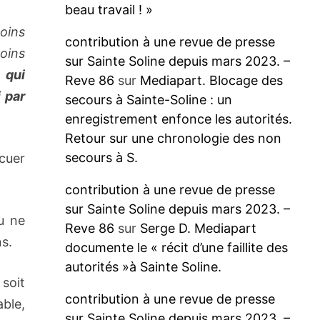
beau travail ! »
soins
contribution à une revue de presse
moins
sur Sainte Soline depuis mars 2023. –
 qui
Reve 86
sur
Mediapart. Blocage des
 par
secours à Sainte-Soline : un
enregistrement enfonce les autorités.
Retour sur une chronologie des non
secours à S.
acuer
contribution à une revue de presse
sur Sainte Soline depuis mars 2023. –
u ne
Reve 86
sur
Serge D. Mediapart
ns.
documente le « récit d’une faillite des
autorités »à Sainte Soline.
soit
contribution à une revue de presse
ble,
sur Sainte Soline depuis mars 2023. –