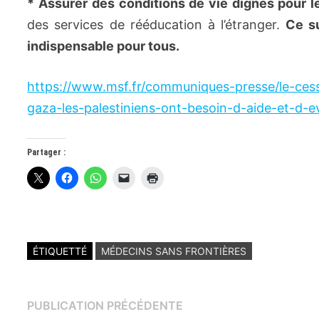
*
Assurer des conditions de vie dignes pour l
des services de rééducation à l’étranger.
Ce su
indispensable pour tous.
https://www.msf.fr/communiques-presse/le-ces
gaza-les-palestiniens-ont-besoin-d-aide-et-d-
Partager :
ÉTIQUETTÉ
MÉDECINS SANS FRONTIÈRES
Navigation
Publication
PUBLICATION PRÉCÉDENTE