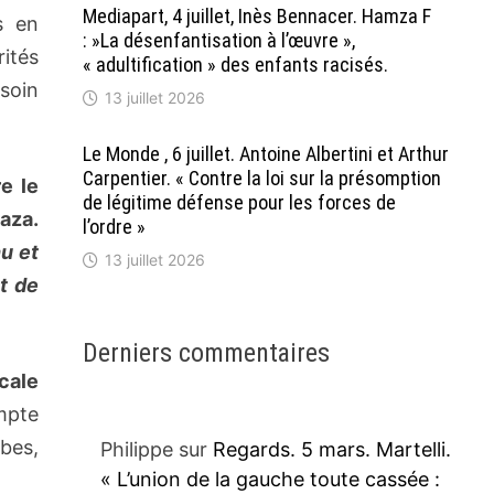
Mediapart, 4 juillet, Inès Bennacer. Hamza F
s en
: »La désenfantisation à l’œuvre »,
rités
« adultification » des enfants racisés.
esoin
13 juillet 2026
Le Monde , 6 juillet. Antoine Albertini et Arthur
Carpentier. « Contre la loi sur la présomption
re le
de légitime défense pour les forces de
aza.
l’ordre »
nu et
13 juillet 2026
t de
Derniers commentaires
cale
mpte
bes,
Philippe
sur
Regards. 5 mars. Martelli.
« L’union de la gauche toute cassée :