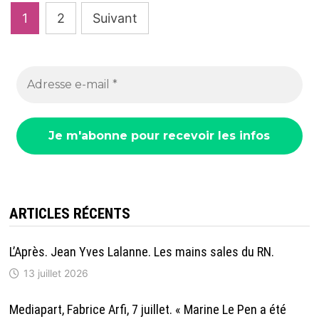
Pagination
1
2
Suivant
des
publications
ARTICLES RÉCENTS
L’Après. Jean Yves Lalanne. Les mains sales du RN.
13 juillet 2026
Mediapart, Fabrice Arfi, 7 juillet. « Marine Le Pen a été