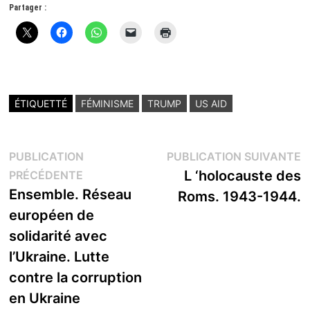
Partager :
ÉTIQUETTÉ
FÉMINISME
TRUMP
US AID
Navigation
P
PUBLICATION
PUBLICATION SUIVANTE
Publication
s
L ‘holocauste des
PRÉCÉDENTE
de
précédente :
Ensemble. Réseau
Roms. 1943-1944.
l’article
européen de
solidarité avec
l’Ukraine. Lutte
contre la corruption
en Ukraine