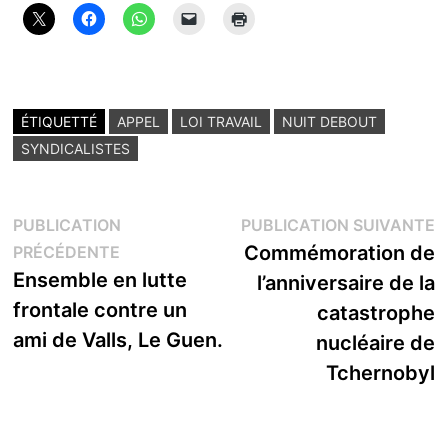
ÉTIQUETTÉ
APPEL
LOI TRAVAIL
NUIT DEBOUT
SYNDICALISTES
Navigation
P
PUBLICATION
PUBLICATION SUIVANTE
Publication
s
Commémoration de
PRÉCÉDENTE
de
précédente :
Ensemble en lutte
l’anniversaire de la
l’article
frontale contre un
catastrophe
ami de Valls, Le Guen.
nucléaire de
Tchernobyl