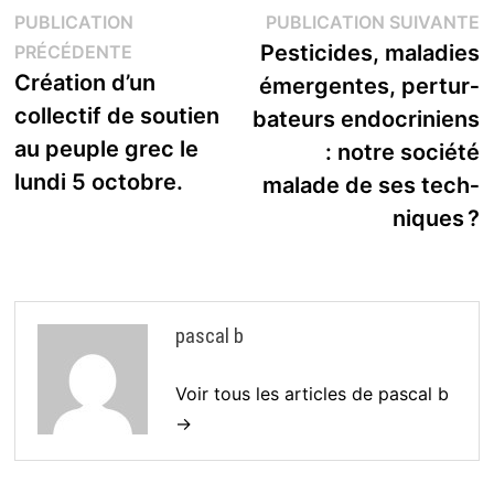
Navigation
P
PUBLICATION
PUBLICATION SUIVANTE
Publication
s
Pesti­­cides, mala­­dies
PRÉCÉDENTE
de
précédente :
Création d’un
émer­­gentes, pertur­­
l’article
collectif de soutien
ba­­teurs endo­­cri­­niens
au peuple grec le
: notre société
lundi 5 octobre.
malade de ses tech­­
niques ?
pascal b
Voir tous les articles de pascal b
→