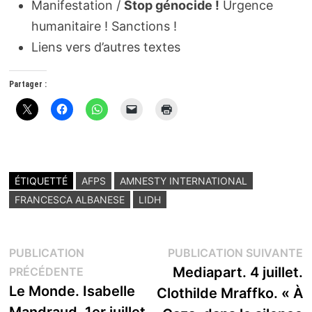
Manifestation /
Stop génocide !
Urgence
humanitaire ! Sanctions !
Liens vers d’autres textes
Partager :
ÉTIQUETTÉ
AFPS
AMNESTY INTERNATIONAL
FRANCESCA ALBANESE
LIDH
Navigation
P
PUBLICATION
PUBLICATION SUIVANTE
Publication
s
Mediapart. 4 juillet.
PRÉCÉDENTE
de
précédente :
Le Monde. Isabelle
Clothilde Mraffko. « À
l’article