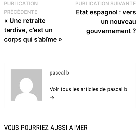
Navigation
P
PUBLICATION
PUBLICATION SUIVANTE
Publication
s
Etat espagnol : vers
PRÉCÉDENTE
de
précédente :
« Une retraite
un nouveau
l’article
tardive, c’est un
gouvernement ?
corps qui s’abîme »
pascal b
Voir tous les articles de pascal b
→
VOUS POURRIEZ AUSSI AIMER