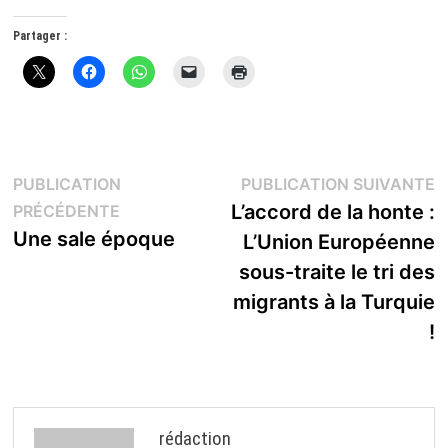
Partager :
Navigation
P
PUBLICATION
PUBLICATION SUIVANTE
Publication
s
L’accord de la honte :
PRÉCÉDENTE
de
précédente :
Une sale époque
L’Union Européenne
l’article
sous-traite le tri des
migrants à la Turquie
!
rédaction