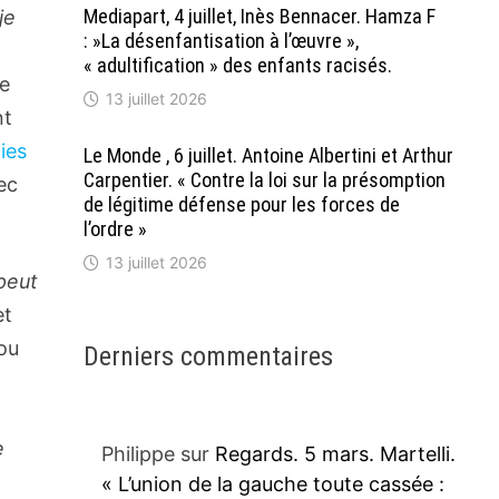
Mediapart, 4 juillet, Inès Bennacer. Hamza F
je
: »La désenfantisation à l’œuvre »,
« adultification » des enfants racisés.
re
13 juillet 2026
nt
ies
Le Monde , 6 juillet. Antoine Albertini et Arthur
Carpentier. « Contre la loi sur la présomption
ec
de légitime défense pour les forces de
l’ordre »
13 juillet 2026
peut
et
rou
Derniers commentaires
e
Philippe
sur
Regards. 5 mars. Martelli.
« L’union de la gauche toute cassée :