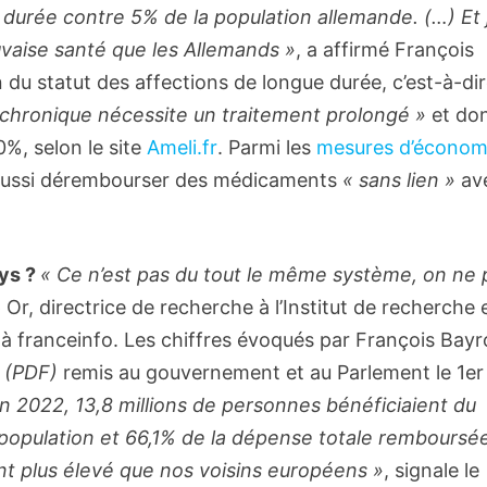
 durée contre 5% de la population allemande. (…) Et 
uvaise santé que les Allemands »
, a affirmé François
on du statut des affections de longue durée, c’est-à-di
e chronique nécessite un traitement prolongé »
et do
(Nouvelle fenêtre)
0%, selon le site
Ameli.fr
. Parmi les
mesures d’économ
t aussi dérembourser des médicaments
« sans lien »
av
ays ?
« Ce n’est pas du tout le même système, on ne 
Or, directrice de recherche à l’Institut de recherche 
à franceinfo. Les chiffres évoqués par François Bay
(Nouvelle fenêtre)
(PDF)
remis au gouvernement et au Parlement le 1er
n 2022, 13,8 millions de personnes bénéficiaient du
 population et 66,1% de la dépense totale remboursé
nt plus élevé que nos voisins européens »
, signale le