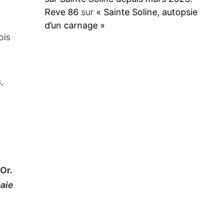
Reve 86
sur
« Sainte Soline, autopsie
d’un carnage »
ois
,
Or.
paie