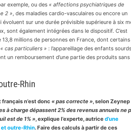
par exemple, ou des
« affections psychiatriques de
pe 2 »
, des maladies cardio-vasculaires ou encore un
ui évoluent sur une durée prévisible supérieure à six m
x, sont également intégrées dans le dispositif. C’est
e 13,8 millions de personnes en France, dont certains
« cas particuliers »
: l’appareillage des enfants sourds
sément un remboursement d’une partie des produits sans
outre-Rhin
 français n’est donc
« pas correcte »
, selon Zeynep 
tes à charge dépassent 2% des revenus annuels ne 
uil est de 1% »
, explique l’experte, autrice
d’une
(Nouvelle fenêtre)
et outre-Rhin
. Faire des calculs à partir de ces