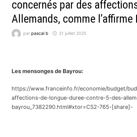
concernés par des affection
Allemands, comme l’affirme 
par
pascal b
31 juillet 2025
Les mensonges de Bayrou:
https://www.franceinfo.fr/economie/budget/bud
affections-de-longue-duree-contre-5-des-alle
bayrou_7382290.html#xtor=CS2-765-[share]-