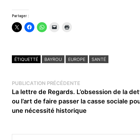
Partager :
ÉTIQUETTÉ
BAYROU
EUROPE
SANTÉ
Navigation
Publication
PUBLICATION PRÉCÉDENTE
précédente :
La lettre de Regards. L’obsession de la det
de
ou l’art de faire passer la casse sociale po
l’article
une nécessité historique