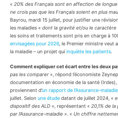
« 20% des Français sont en affection de longue
ne crois pas que les Français soient en plus ma
Bayrou, mardi 15 juillet, pour justifier une révisi
les maladies
« dont la gravité et/ou le caractèr
les soins et traitements sont pris en charge à 10
envisagées pour 2026
, le Premier ministre veu
la maladie – un projet qui
inquiète les patients
.
Comment expliquer cet écart entre les deux p
pas les comparer »
, répond l’économiste Zeynep 
documentation en économie de la santé (Irdes), 
proviennent d’
un rapport de l’Assurance-maladie
(Nouvelle fenêtre)
juillet. Selon
une étude
datant de juillet 2024,
« e
dispositif des ALD »
, représentant
« 20,1% de la
par l’Assurance-maladie »
.
« Un chiffre netteme