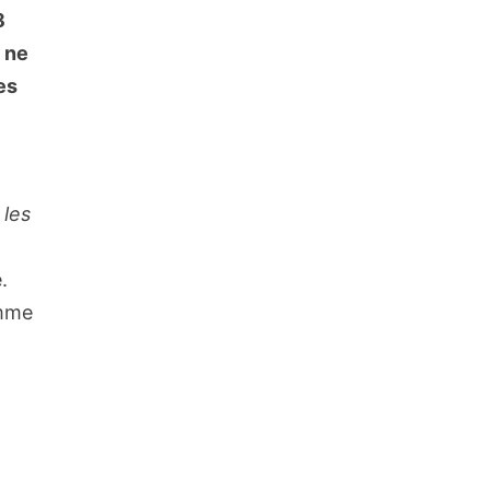
8
 ne
es
 les
.
omme
s