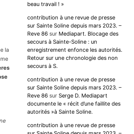
beau travail ! »
contribution à une revue de presse
sur Sainte Soline depuis mars 2023. –
Reve 86
sur
Mediapart. Blocage des
secours à Sainte-Soline : un
e la
enregistrement enfonce les autorités.
Retour sur une chronologie des non
omme
secours à S.
ères
ose
contribution à une revue de presse
sur Sainte Soline depuis mars 2023. –
Reve 86
sur
Serge D. Mediapart
documente le « récit d’une faillite des
autorités »à Sainte Soline.
nne
contribution à une revue de presse
sur Sainte Soline depuis mars 2023. –