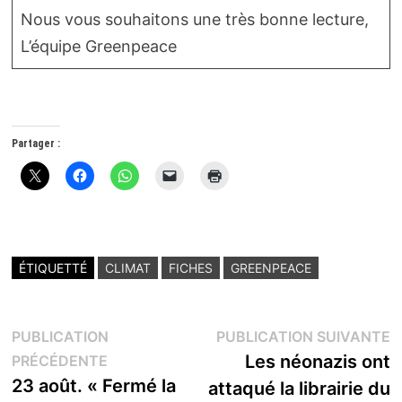
Nous vous souhaitons une très bonne lecture,
L’équipe Greenpeace
Partager :
ÉTIQUETTÉ
CLIMAT
FICHES
GREENPEACE
Navigation
P
PUBLICATION
PUBLICATION SUIVANTE
Publication
s
Les néonazis ont
PRÉCÉDENTE
de
précédente :
23 août. « Fermé la
attaqué la librairie du