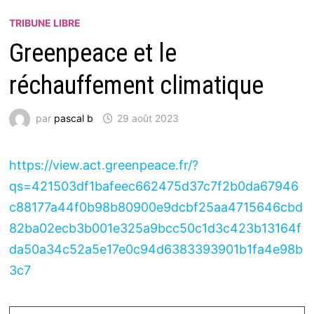
TRIBUNE LIBRE
Greenpeace et le
réchauffement climatique
par
pascal b
29 août 2023
https://view.act.greenpeace.fr/?
qs=421503df1bafeec662475d37c7f2b0da67946
c88177a44f0b98b80900e9dcbf25aa4715646cbd
82ba02ecb3b001e325a9bcc50c1d3c423b13164f
da50a34c52a5e17e0c94d6383393901b1fa4e98b
3c7