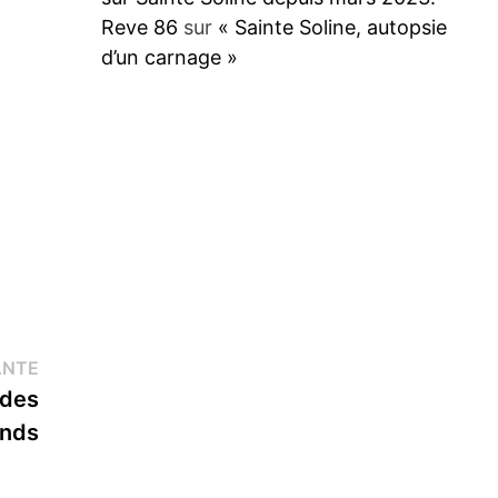
Reve 86
sur
« Sainte Soline, autopsie
d’un carnage »
Publication
ANTE
suivante :
 des
ands