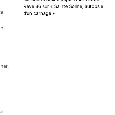
Reve 86
sur
« Sainte Soline, autopsie
te
d’un carnage »
les
pher,
al