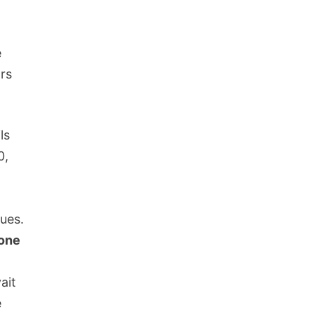
e
ors
ls
0,
d
ues.
zone
vait
e