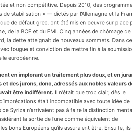
ettée et non compétitive. Depuis 2010, des programm
 de stabilisation » — dictés par l’Allemagne et la Fra
sque de défaut grec, ont été mis en oeuvre sur place 
e, de la BCE et du FMI. Cinq années de chômage de
rd, la dette atteignait de nouveaux sommets. Dans c
avec fougue et conviction de mettre fin à la soumissi
telle européenne.
nt en implorant un traitement plus doux, et en jura
s et des jurons, donc, adressés aux nobles valeurs d
vait être indifférent.
Il n’était que trop clair, dès le
d’imprécations était incompatible avec toute idée de
 de Syriza n’arrivaient pas à faire la distinction menta
nsidérant la sortie de l’une comme équivalent de
 les bons Européens qu’ils assuraient être. Ensuite, ils