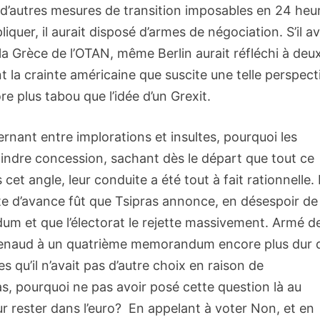
t d’autres mesures de transition imposables en 24 heu
iquer, il aurait disposé d’armes de négociation. S’il av
t la Grèce de l’OTAN, même Berlin aurait réfléchi à deu
 la crainte américaine que suscite une telle perspect
re plus tabou que l’idée d’un Grexit.
ternant entre implorations et insultes, pourquoi les
oindre concession, sachant dès le départ que tout ce
cet angle, leur conduite a été tout à fait rationnelle.
ite d’avance fût que Tsipras annonce, en désespoir de
m et que l’électorat le rejette massivement. Armé d
» penaud à un quatrième memorandum encore plus dur 
s qu’il n’avait pas d’autre choix en raison de
as, pourquoi ne pas avoir posé cette question là au
r rester dans l’euro? En appelant à voter Non, et en