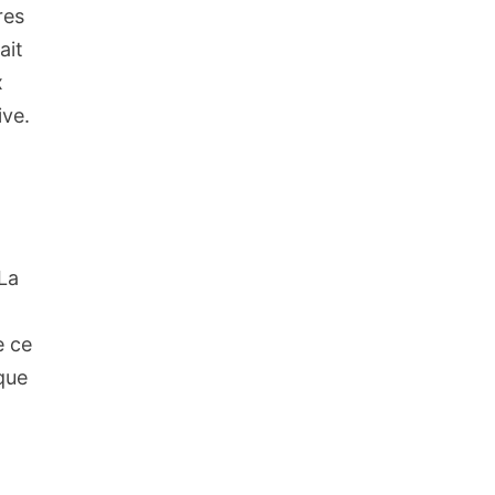
res
ait
x
ive.
 La
e ce
que