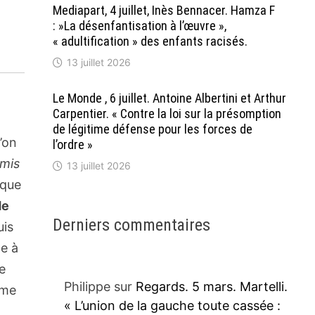
Mediapart, 4 juillet, Inès Bennacer. Hamza F
: »La désenfantisation à l’œuvre »,
« adultification » des enfants racisés.
13 juillet 2026
Le Monde , 6 juillet. Antoine Albertini et Arthur
Carpentier. « Contre la loi sur la présomption
de légitime défense pour les forces de
’on
l’ordre »
emis
13 juillet 2026
 que
de
Derniers commentaires
uis
e à
e
Philippe
sur
Regards. 5 mars. Martelli.
ême
« L’union de la gauche toute cassée :