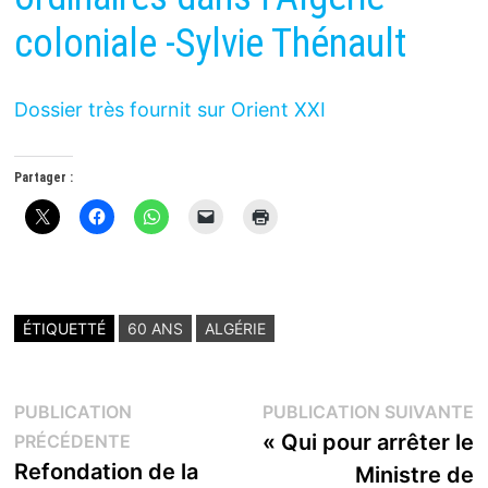
coloniale -Sylvie Thénault
Dossier très fournit sur Orient XXI
Partager :
ÉTIQUETTÉ
60 ANS
ALGÉRIE
Navigation
P
PUBLICATION
PUBLICATION SUIVANTE
Publication
s
« Qui pour arrêter le
PRÉCÉDENTE
de
précédente :
Refondation de la
Ministre de