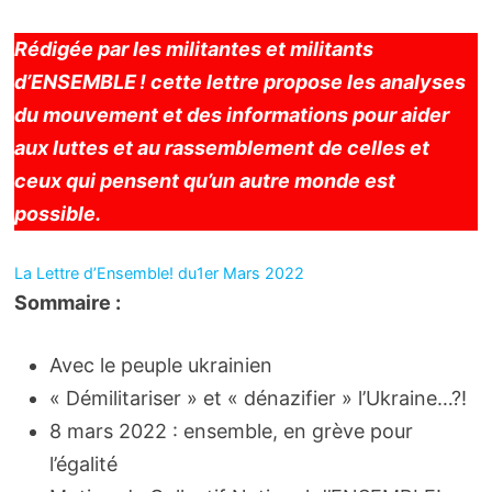
Rédi­­­­­­­­­­­­­­­­­­­gée par les mili­­­­­­­­­­­­­­­­­­­tantes et mili­­­­­­­­­­­­­­­­­­­tants
d’ENSEMBLE ! cette lettre propose les analyses
du mouve­­­­­­­­­­­­­­­­­­­ment et des infor­­­­­­­­­­­­­­­­­­­ma­­­­­­­­­­­­­­­­­­­tions pour aider
aux luttes et au rassem­­­­­­­­­­­­­­­­­­­ble­­­­­­­­­­­­­­­­­­­ment de celles et
ceux qui pensent qu’un autre monde est
possible.
La Lettre d’Ensemble! du1er Mars 2022
Sommaire :
Avec le peuple ukrainien
« Démilitariser » et « dénazifier » l’Ukraine…?!
8 mars 2022 : ensemble, en grève pour
l’égalité