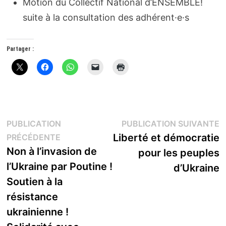
Motion du Collectif National d’ENSEMBLE!
suite à la consultation des adhérent·e·s
Partager :
Navigation
P
PUBLICATION
PUBLICATION SUIVANTE
Publication
s
Liberté et démocratie
PRÉCÉDENTE
de
précédente :
Non à l’invasion de
pour les peuples
l’article
l’Ukraine par Poutine !
d’Ukraine
Soutien à la
résistance
ukrainienne !