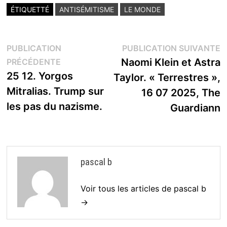
ÉTIQUETTÉ
ANTISÉMITISME
LE MONDE
Navigation
P
PUBLICATION
PUBLICATION SUIVANTE
Publication
s
Naomi Klein et Astra
PRÉCÉDENTE
de
précédente :
25 12. Yorgos
Taylor. « Terrestres »,
l’article
Mitralias. Trump sur
16 07 2025, The
les pas du nazisme.
Guardiann
pascal b
Voir tous les articles de pascal b
→