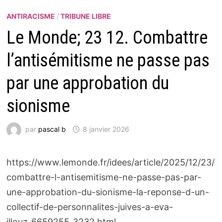
ANTIRACISME
/
TRIBUNE LIBRE
Le Monde; 23 12. Combattre
l’antisémitisme ne passe pas
par une approbation du
sionisme
par
pascal b
8 janvier 2026
https://www.lemonde.fr/idees/article/2025/12/23/
combattre-l-antisemitisme-ne-passe-pas-par-
une-approbation-du-sionisme-la-reponse-d-un-
collectif-de-personnalites-juives-a-eva-
illouz_6659255_3232.html