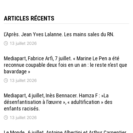
ARTICLES RÉCENTS
L’Après. Jean Yves Lalanne. Les mains sales du RN.
13 juillet 2026
Mediapart, Fabrice Arfi, 7 juillet. « Marine Le Pen a été
reconnue coupable deux fois en un an : le reste n’est que
bavardage »
13 juillet 2026
Mediapart, 4 juillet, Inès Bennacer. Hamza F : »La
désenfantisation à l’œuvre », « adultification » des
enfants racisés.
13 juillet 2026
Le Monde , 6 juillet. Antoine Albertini et Arthur Carpentier.