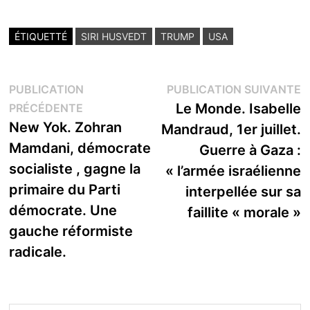
ÉTIQUETTÉ
SIRI HUSVEDT
TRUMP
USA
Navigation
P
PUBLICATION
PUBLICATION SUIVANTE
Publication
s
Le Monde. Isabelle
PRÉCÉDENTE
de
précédente :
New Yok. Zohran
Mandraud, 1er juillet.
l’article
Mamdani, démocrate
Guerre à Gaza :
socialiste , gagne la
« l’armée israélienne
primaire du Parti
interpellée sur sa
démocrate. Une
faillite « morale »
gauche réformiste
radicale.