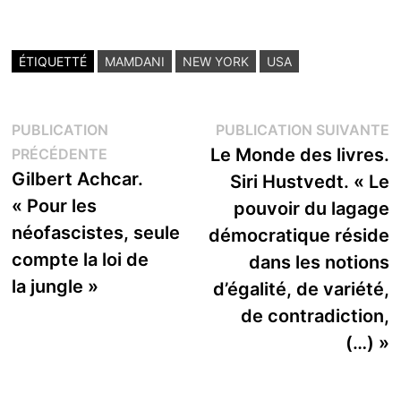
ÉTIQUETTÉ
MAMDANI
NEW YORK
USA
Navigation
P
PUBLICATION
PUBLICATION SUIVANTE
Publication
s
Le Monde des livres.
PRÉCÉDENTE
de
précédente :
Gilbert Achcar.
Siri Hustvedt. « Le
l’article
« Pour les
pouvoir du lagage
néofascistes, seule
démocratique réside
compte la loi de
dans les notions
la jungle »
d’égalité, de variété,
de contradiction,
(…) »