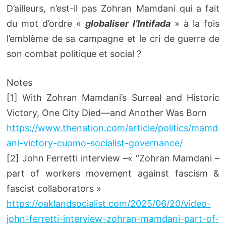
D’ailleurs, n’est-il pas Zohran Mamdani qui a fait
du mot d’ordre «
globaliser l’Intifada
» à la fois
l’emblème de sa campagne et le cri de guerre de
son combat politique et social ?
Notes
[1] With Zohran Mamdani’s Surreal and Historic
Victory, One City Died—and Another Was Born
https://www.thenation.com/article/politics/mamd
ani-victory-cuomo-socialist-governance/
[2] John Ferretti interview –« “Zohran Mamdani –
part of workers movement against fascism &
fascist collaborators »
https://oaklandsocialist.com/2025/06/20/video-
john-ferretti-interview-zohran-mamdani-part-of-