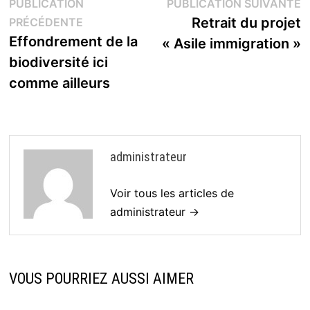
Navigation
P
PUBLICATION
PUBLICATION SUIVANTE
Publication
s
Retrait du projet
PRÉCÉDENTE
de
précédente :
Effondrement de la
« Asile immigration »
l’article
biodiversité ici
comme ailleurs
administrateur
Voir tous les articles de
administrateur →
VOUS POURRIEZ AUSSI AIMER