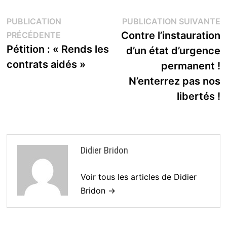
Navigation
P
PUBLICATION
PUBLICATION SUIVANTE
Publication
s
Contre l’instauration
PRÉCÉDENTE
de
précédente :
Pétition : « Rends les
d’un état d’urgence
l’article
contrats aidés »
permanent !
N’enterrez pas nos
libertés !
Didier Bridon
Voir tous les articles de Didier
Bridon →