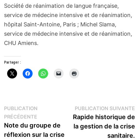
Société de réanimation de langue française,
service de médecine intensive et de réanimation,
hôpital Saint-Antoine, Paris ; Michel Slama,
service de médecine intensive et de réanimation,
CHU Amiens.
Partager :
Navigation
P
PUBLICATION
PUBLICATION SUIVANTE
Publication
s
Rapide historique de
PRÉCÉDENTE
de
précédente :
Note du groupe de
la gestion de la crise
l’article
réflexion sur la crise
sanitaire.