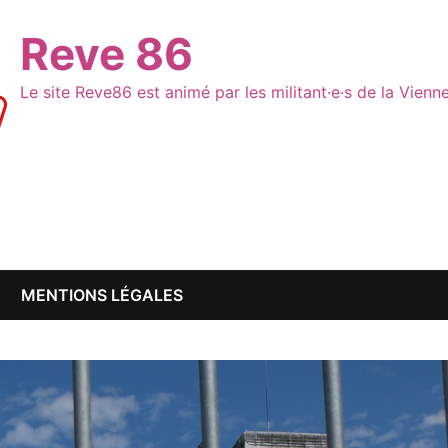
Reve 86
Le site Reve86 est animé par les militant·e·s de la Vien
MENTIONS LÉGALES