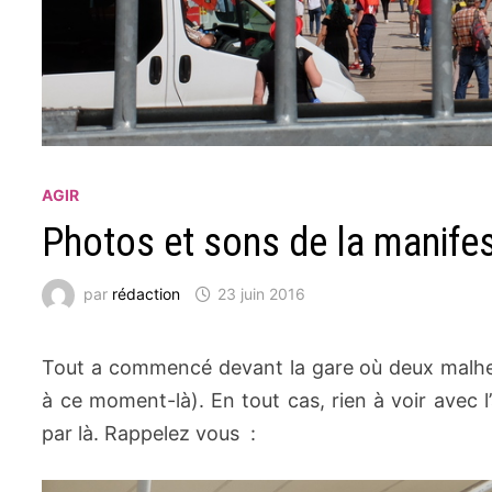
AGIR
Photos et sons de la manifest
par
rédaction
23 juin 2016
Tout a commencé devant la gare où deux malheure
à ce moment-là). En tout cas, rien à voir avec 
par là. Rappelez vous :