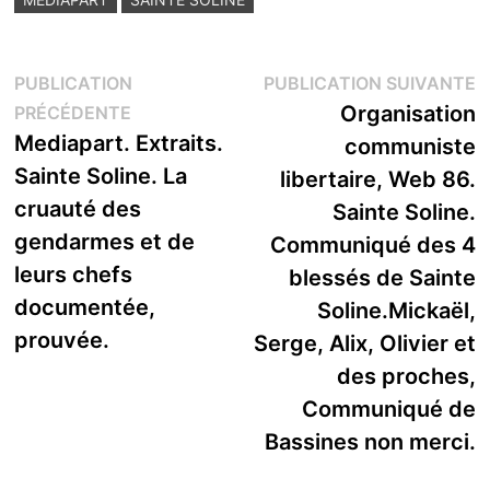
Navigation
P
PUBLICATION
PUBLICATION SUIVANTE
Publication
s
Organisation
PRÉCÉDENTE
de
précédente :
Mediapart. Extraits.
communiste
l’article
Sainte Soline. La
libertaire, Web 86.
cruauté des
Sainte Soline.
gendarmes et de
Communiqué des 4
leurs chefs
blessés de Sainte
documentée,
Soline.Mickaël,
prouvée.
Serge, Alix, Olivier et
des proches,
Communiqué de
Bassines non merci.