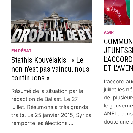
AGIR
COMMUNI
JEUNESSE
EN DÉBAT
L’ACCOR
Stathis Kouvélakis : « Le
ET L’AVE
non n’est pas vaincu, nous
continuons »
L’accord au
juillet les 
Résumé de la situation par la
de plusieur
rédaction de Ballast. Le 27
le gouvern
juillet. Résumons à très grands
ANEL, cons
traits. Le 25 janvier 2015, Syriza
doute une 
remporte les élections …