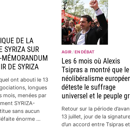
QUE DE LA
 SYRIZA SUR
AGIR
/
EN DÉBAT
D-MÉMORANDUM
Les 6 mois où Alexis
NIR DE SYRIZA
Tsipras a montré que le
néolibéralisme europée
quel ont abouti le 13
déteste le suffrage
négociations, longues
universel et le peuple gr
s mois, menées par
ement SYRIZA-
Retour sur la période d’avan
titue sans aucun
13 juillet, jour de la signatur
défaite énorme …
d’un accord entre Tsipras et