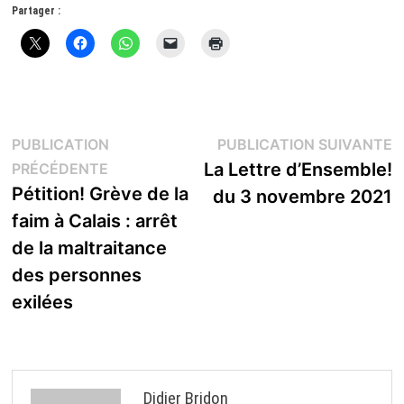
Partager :
Navigation
P
PUBLICATION
PUBLICATION SUIVANTE
Publication
s
La Lettre d’Ensemble!
PRÉCÉDENTE
de
précédente :
Pétition! Grève de la
du 3 novembre 2021
l’article
faim à Calais : arrêt
de la maltraitance
des personnes
exilées
Didier Bridon