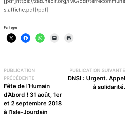
[pdf]https://zad.nadir.org/IMG/pdf/terrecommune
s.affiche.pdf[/pdf]
Partager :
Navigation
P
PUBLICATION
PUBLICATION SUIVANTE
Publication
s
DNSI : Urgent. Appel
PRÉCÉDENTE
de
précédente :
Fête de l’Humain
à solidarité.
l’article
d’Abord ! 31 août, 1er
et 2 septembre 2018
à l’Isle-Jourdain