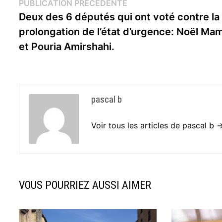
Navigation
Publication
PUBLICATION PRÉCÉDENTE
précédente :
Deux des 6 députés qui ont voté contre la
de
prolongation de l’état d’urgence: Noël Ma
l’article
et Pouria Amirshahi.
pascal b
Voir tous les articles de pascal b 
VOUS POURRIEZ AUSSI AIMER