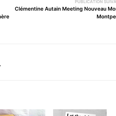
PUBLICATION SUIV
Clémentine Autain Meeting Nouveau M
mère
Montpel
→