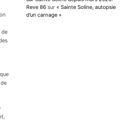
Reve 86
sur
« Sainte Soline, autopsie
ion
d’un carnage »
t de
 des
ique
 de
e
nt,