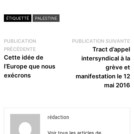
ÉTIQUETTÉ
PALESTINE
Navigation
P
PUBLICATION
PUBLICATION SUIVANTE
Publication
s
Tract d’appel
PRÉCÉDENTE
de
précédente :
Cette idée de
intersyndical à la
l’article
l’Europe que nous
grève et
exécrons
manifestation le 12
mai 2016
rédaction
Voir tous les articles de