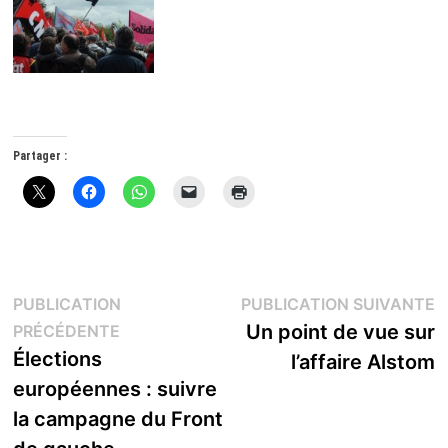
Partager :
Navigation
P
PUBLICATION
PUBLICATION SUIVANTE
Publication
s
Un point de vue sur
PRÉCÉDENTE
de
précédente :
Élections
l’affaire Alstom
l’article
européennes : suivre
la campagne du Front