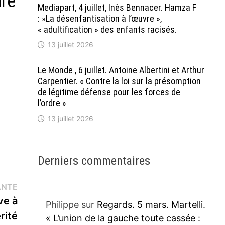
ire
Mediapart, 4 juillet, Inès Bennacer. Hamza F
: »La désenfantisation à l’œuvre »,
« adultification » des enfants racisés.
13 juillet 2026
Le Monde , 6 juillet. Antoine Albertini et Arthur
Carpentier. « Contre la loi sur la présomption
de légitime défense pour les forces de
l’ordre »
13 juillet 2026
Derniers commentaires
Publication
ANTE
suivante :
ve à
Philippe
sur
Regards. 5 mars. Martelli.
érité
« L’union de la gauche toute cassée :