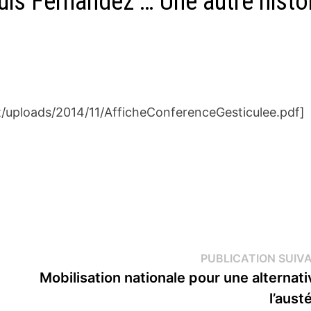
uis Fernandez … Une autre histo
t/uploads/2014/11/AfficheConferenceGesticulee.pdf]
PUBLICATION SUIV
Mobilisation nationale pour une alternati
l’aust