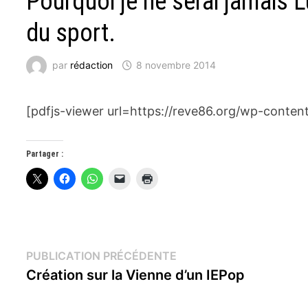
Pourquoi je ne serai jamais L
du sport.
par
rédaction
8 novembre 2014
[pdfjs-viewer url=https://reve86.org/wp-conten
Partager :
Navigation
Publication
PUBLICATION PRÉCÉDENTE
précédente :
Création sur la Vienne d’un IEPop
de