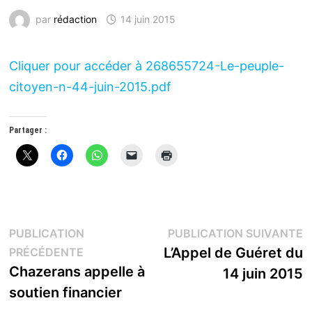
par
rédaction
14 juin 2015
Cliquer pour accéder à 268655724-Le-peuple-
citoyen-n-44-juin-2015.pdf
Partager :
Navigation
P
PUBLICATION
PUBLICATION SUIVANTE
Publication
s
L’Appel de Guéret du
PRÉCÉDENTE
de
précédente :
Chazerans appelle à
14 juin 2015
l’article
soutien financier