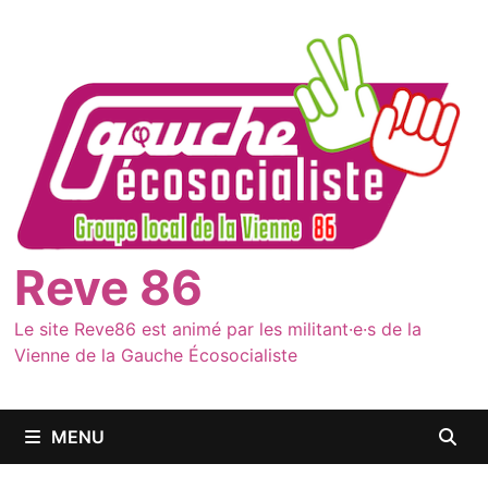
Passer
au
contenu
Reve 86
Le site Reve86 est animé par les militant·e·s de la
Vienne de la Gauche Écosocialiste
MENU