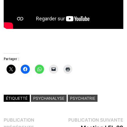
Partager :
ÉTIQUETTÉ
PSYCHANALYSE
PSYCHIATRIE
Navigation
P
PUBLICATION
PUBLICATION SUIVANTE