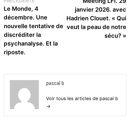
Publication
s
Meeting LFI. 29
PRÉCÉDENTE
de
précédente :
Le Monde, 4
janvier 2026. avec
l’article
décembre. Une
Hadrien Clouet. « Qui
nouvelle tentative de
veut la peau de notre
discréditer la
sécu? »
psychanalyse. Et la
riposte.
pascal b
Voir tous les articles de pascal b
→