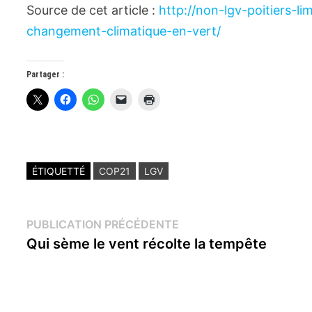
Source de cet article :
http://non-lgv-poitiers-l
changement-climatique-en-vert/
Partager :
ÉTIQUETTÉ
COP21
LGV
Navigation
Publication
PUBLICATION PRÉCÉDENTE
précédente :
Qui sème le vent récolte la tempête
de
l’article