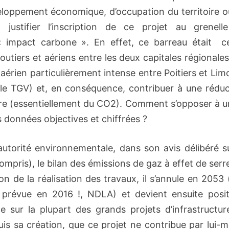
eloppement économique, d’occupation du territoire o
 justifier l’inscription de ce projet au grenell
 « impact carbone ». En effet, ce barreau était c
outiers et aériens entre les deux capitales régionale
x aérien particulièrement intense entre Poitiers et Li
r le TGV) et, en conséquence, contribuer à une réduc
erre (essentiellement du CO2). Comment s’opposer à u
données objectives et chiffrées ?
utorité environnementale, dans son avis délibéré su
mpris), le bilan des émissions de gaz à effet de serr
 de la réalisation des travaux, il s’annule en 2053 
 prévue en 2016 !, NDLA) et devient ensuite positi
 sur la plupart des grands projets d’infrastructur
puis sa création, que ce projet ne contribue par lui