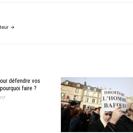
ateur →
our défendre vos
 pourquoi faire ?
017