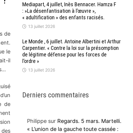
 ?
Mediapart, 4 juillet, Inès Bennacer. Hamza F
: »La désenfantisation à l’œuvre »,
« adultification » des enfants racisés.
13 juillet 2026
s de
Le Monde , 6 juillet. Antoine Albertini et Arthur
ent.
Carpentier. « Contre la loi sur la présomption
ue le
de légitime défense pour les forces de
it-il
l’ordre »
és…
13 juillet 2026
uisé
Derniers commentaires
d’un
e de
ment
Philippe
sur
Regards. 5 mars. Martelli.
sion
« L’union de la gauche toute cassée :
 des