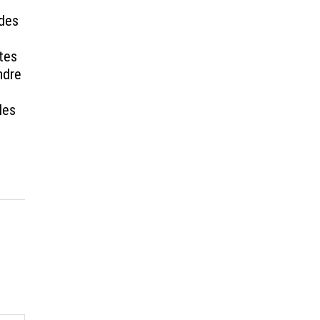
 des
stes
ndre
les