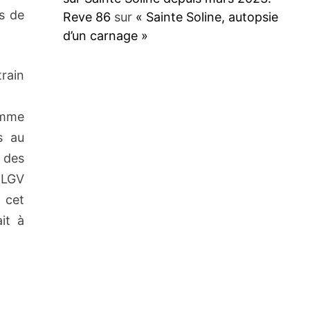
ns de
Reve 86
sur
« Sainte Soline, autopsie
d’un carnage »
rain
omme
s au
 des
 LGV
 cet
it à