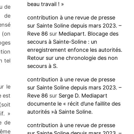
beau travail ! »
u de
e de
contribution à une revue de presse
ensé
sur Sainte Soline depuis mars 2023. –
s (on
Reve 86
sur
Mediapart. Blocage des
secours à Sainte-Soline : un
moges
enregistrement enfonce les autorités.
tion
Retour sur une chronologie des non
n tel
secours à S.
contribution à une revue de presse
r le
sur Sainte Soline depuis mars 2023. –
e est
Reve 86
sur
Serge D. Mediapart
documente le « récit d’une faillite des
(soit
autorités »à Sainte Soline.
f. »
e de
contribution à une revue de presse
-même
sur Sainte Soline depuis mars 2023. –