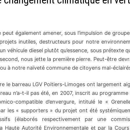
e changement climatique en vert
e peut également amener, sous l’impulsion de groupe
projets inutiles, destructeurs pour notre environnem
un véhicule diesel plutôt qu’essence, sous prétexte q
econd, nous jette la première pierre. Peut-être devra
, ou à notre naïveté commune de citoyens mal-éclair
e le barreau LGV Poitiers-Limoges ont largement aig
eau n’a-t-il pas été, en 2007, inscrit au programme 
omico-compatible d’envergure, intitulé le « Grenell
par les « supporters » du projet ont été systémique
essifs (élaborés respectivement par une commis
 la Haute Autorité Environnementale et par la Cours