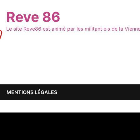
Reve 86
Le site Reve86 est animé par les militant·e·s de la Vien
MENTIONS LÉGALES