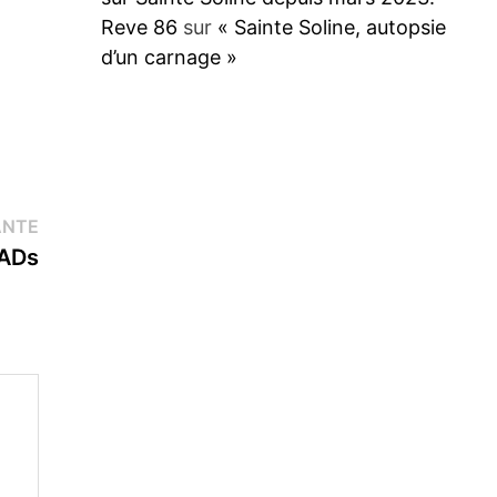
Reve 86
sur
« Sainte Soline, autopsie
d’un carnage »
Publication
ANTE
suivante :
ZADs