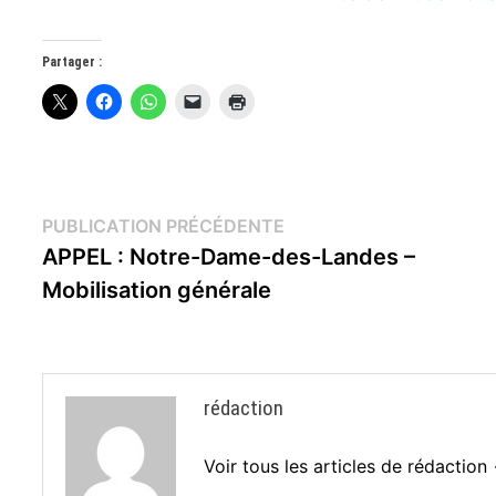
Partager :
Navigation
Publication
PUBLICATION PRÉCÉDENTE
précédente :
APPEL : Notre-Dame-des-Landes –
de
Mobilisation générale
l’article
rédaction
Voir tous les articles de rédaction