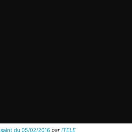
ssaint du 05/02/2016
par
ITELE