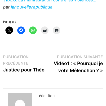
par
lanouvellerepublique
Partager :
Navigation
P
PUBLICATION
PUBLICATION SUIVANTE
Publication
s
Vidéo1 : « Pourquoi je
PRÉCÉDENTE
de
précédente :
Justice pour Théo
vote Mélenchon ? »
l’article
rédaction