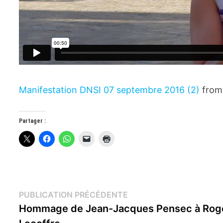
Manifestation DNSI 07 septembre 2016 (2)
fro
Partager :
Navigation
Publication
PUBLICATION PRÉCÉDENTE
précédente :
Hommage de Jean-Jacques Pensec à Rog
de