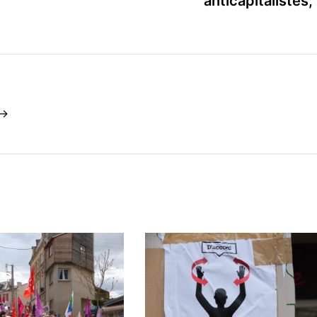
anticapitalistes,
 →