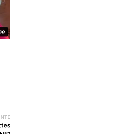
Publication
ANTE
suivante :
ttes