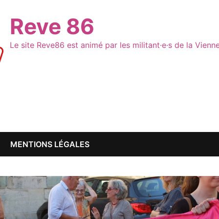
Reve 86
Le site Reve86 est animé par les militant·e·s de la Vien
MENTIONS LÉGALES