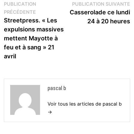
Navigation
P
PUBLICATION
PUBLICATION SUIVANTE
Publication
s
Casserolade ce lundi
PRÉCÉDENTE
de
précédente :
Streetpress. « Les
24 à 20 heures
l’article
expulsions massives
mettent Mayotte à
feu et à sang » 21
avril
pascal b
Voir tous les articles de pascal b
→