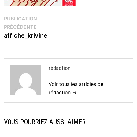
Navigation
PUBLICATION
Publication
PRÉCÉDENTE
de
précédente :
affiche_krivine
l’article
rédaction
Voir tous les articles de
rédaction →
VOUS POURRIEZ AUSSI AIMER