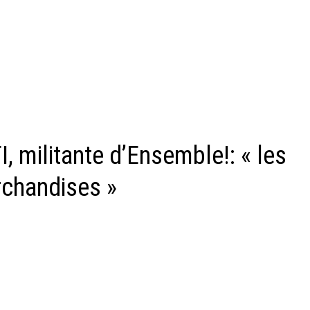
, militante d’Ensemble!: « les
rchandises »