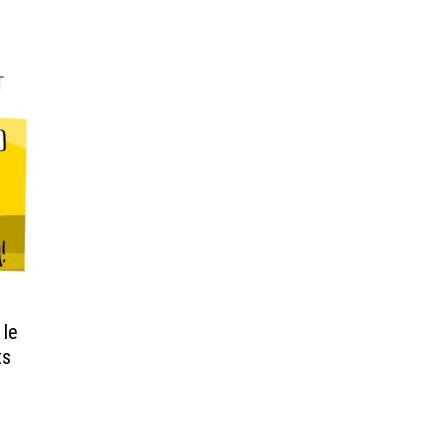
 le
ts