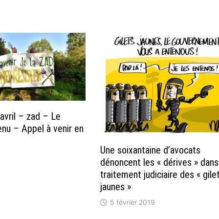
vril – zad – Le
nu – Appel à venir en
Une soixantaine d’avocats
8
dénoncent les « dérives » dans
traitement judiciaire des « gile
jaunes »
5 février 2019