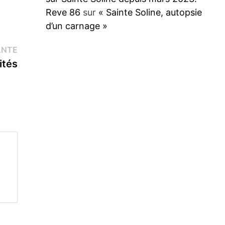
Reve 86
sur
« Sainte Soline, autopsie
d’un carnage »
Publication
ANTE
suivante :
ités