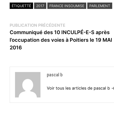
ÉTIQUETTÉ
2017
FRANCE INSOUMISE
PARLEMENT
Navigation
Publication
PUBLICATION PRÉCÉDENTE
précédente :
Communiqué des 10 INCULPÉ-E-S après
de
l’occupation des voies à Poitiers le 19 MAI
l’article
2016
pascal b
Voir tous les articles de pascal b 