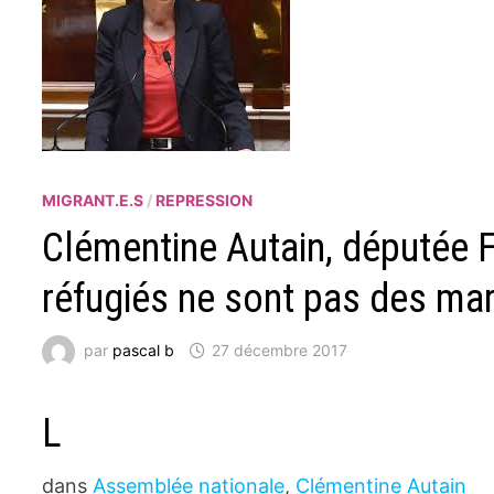
MIGRANT.E.S
/
REPRESSION
Clémentine Autain, députée FI
réfugiés ne sont pas des ma
par
pascal b
27 décembre 2017
L
dans
Assemblée nationale
,
Clémentine Autain