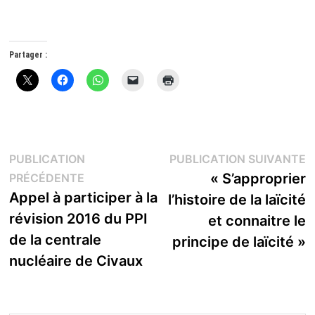
Partager :
Navigation
P
PUBLICATION
PUBLICATION SUIVANTE
Publication
s
« S’approprier
PRÉCÉDENTE
de
précédente :
Appel à participer à la
l’histoire de la laïcité
l’article
révision 2016 du PPI
et connaitre le
de la centrale
principe de laïcité »
nucléaire de Civaux