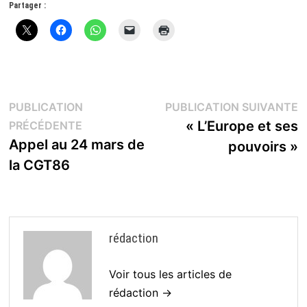
Partager :
Navigation
P
PUBLICATION
PUBLICATION SUIVANTE
Publication
s
« L’Europe et ses
PRÉCÉDENTE
de
précédente :
Appel au 24 mars de
pouvoirs »
l’article
la CGT86
rédaction
Voir tous les articles de
rédaction →